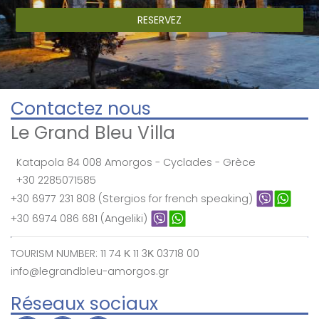
RESERVEZ
Contactez nous
Le Grand Bleu Villa
Katapola 84 008 Amorgos - Cyclades - Grèce
+30 2285071585
+30 6977 231 808 (Stergios for french speaking)
+30 6974 086 681 (Angeliki)
TOURISM NUMBER: 11 74 Κ 11 3Κ 03718 00
info@legrandbleu-amorgos.gr
Réseaux sociaux