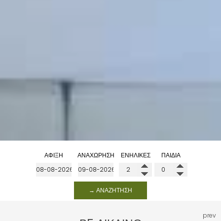
ΆΦΙΞΗ
ΑΝΑΧΏΡΗΣΗ
ΕΝΉΛΙΚΕΣ
ΠΑΙΔΙΆ
→ ΑΝΑΖΉΤΗΣΗ
prev