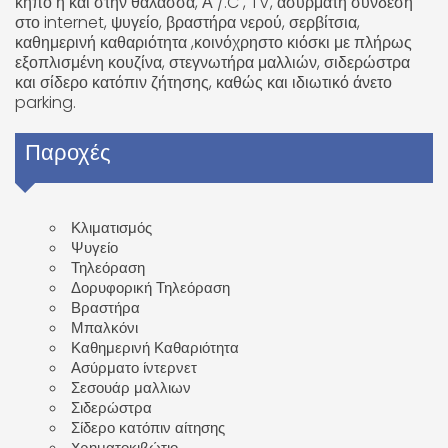
κήπο ή και στην θάλασσα, Α /.C , TV, ασύρματη σύνδεση
στο internet, ψυγείο, βραστήρα νερού, σερβίτσια,
καθημερινή καθαριότητα ,κοινόχρηστο κιόσκι με πλήρως
εξοπλισμένη κουζίνα, στεγνωτήρα μαλλιών, σιδερώστρα
και σίδερο κατόπιν ζήτησης, καθώς και ιδιωτικό άνετο
parking.
Παροχές
Κλιματισμός
Ψυγείο
Τηλεόραση
Δορυφορική Τηλεόραση
Βραστήρα
Μπαλκόνι
Καθημερινή Καθαριότητα
Ασύρματο ίντερνετ
Σεσουάρ μαλλιων
Σιδερώστρα
Σίδερο κατόπιν αίτησης
Xρηματοκιβώτιο