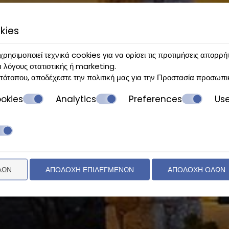
kies
χρησιμοποιεί τεχνικά cookies για να ορίσει τις προτιμήσεις απορρή
α λόγους στατιστικής ή marketing.
τότοπου, αποδέχεστε την πολιτική μας για την
Προστασία προσωπι
okies
Analytics
Preferences
Us
Κάντε κράτηση
ΚΡΆΤΗΣΗ
ΛΩΝ
ΑΠΟΔΟΧΉ ΕΠΙΛΕΓΜΈΝΩΝ
ΑΠΟΔΟΧΉ ΌΛΩΝ