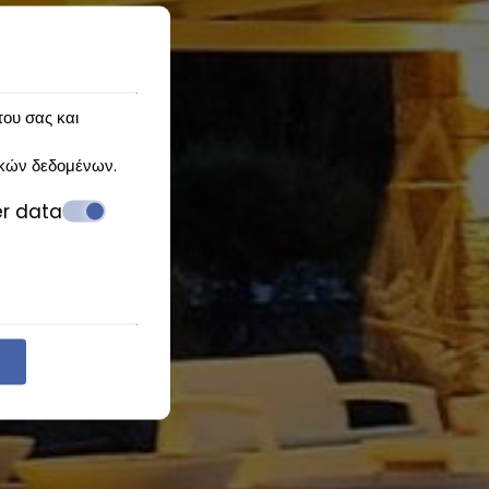
του σας και
κών δεδομένων
.
er data