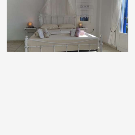
B1 DOUBLE
20,00 m²
2 Personen
1 Doppelbett
MEHR LESEN
BUCHEN