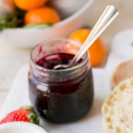
Frühstück
Dazu fnden Sie in diesem Garten unser neues
Frühstückspavillon. Wir offerieren darin von
08.30h bis 10.00h ein sehr reichhaltiges Frühstück
mit vielen griechischen, hausgemachten
Spezialitäten. Verschiedene Eierspeisen und
feine Kuchen vervollständigen das Angebot.
Es bleibt Ihnen nur die schöne Qual der Wahl um
gestärkt in den Tag zu starten!
MEHR LESEN