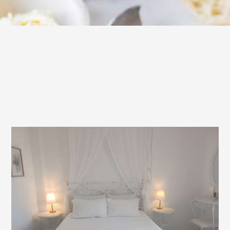
Ausgezeichnete Vermietung
Die LE GRAND BLEU Villa befindet sich im Zentrum des
Dorfes zwischen Xilokeratidi und Katapola und 200
Meter vom Strand des Dorfes entfernt.
LAGE UND KARTE